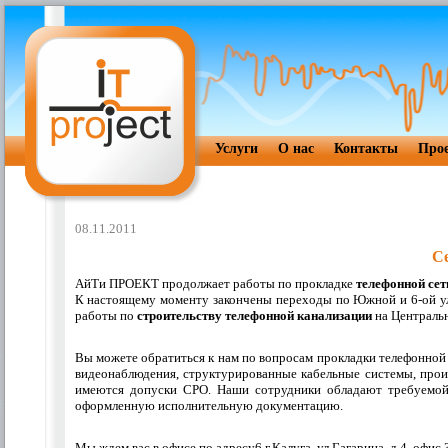
Услуги
О нас
Контакты
Про
08.11.2011
Се
АйТи ПРОЕКТ продолжает работы по прокладке
телефонной сет
К настоящему моменту закончены переходы по Южной и 6-ой у
работы по
строительству телефонной канализации
на Центральн
Вы можете обратиться к нам по вопросам прокладки телефонной
видеонаблюдения, структурированные кабельные системы, прои
имеются допуски СРО. Наши сотрудники обладают требуемой 
оформленную исполнительную документацию.
Мы ждем вас в офисе по адресу6 г.Калуга, ул.Гагарина, д.4, офис