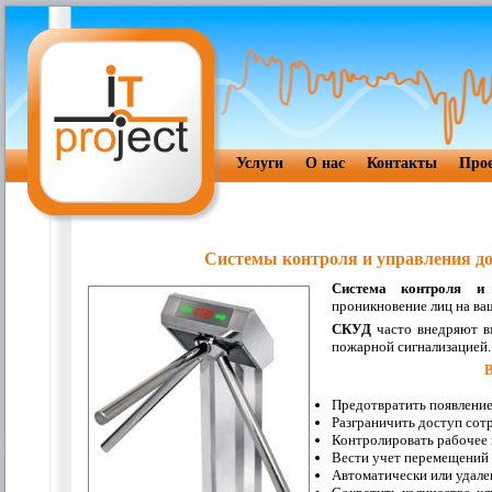
Услуги
О нас
Контакты
Про
Системы контроля и управления д
Система контроля и
проникновение лиц на ва
СКУД
часто внедряют в
пожарной сигнализацией.
В
Предотвратить появление
Разграничить доступ сот
Контролировать рабочее 
Вести учет перемещений 
Автоматически или удале