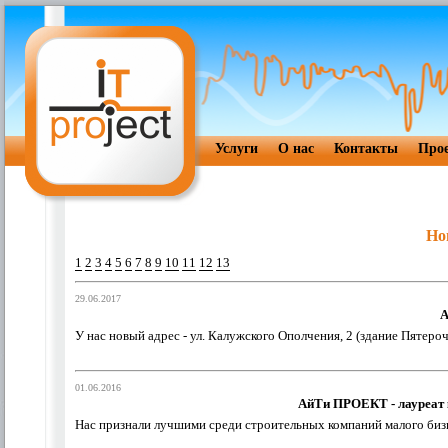
Услуги
О нас
Контакты
Про
Но
1
2
3
4
5
6
7
8
9
10
11
12
13
29.06.2017
А
У нас новый адрес - ул. Калужского Ополчения, 2 (здание Пятер
01.06.2016
АйТи ПРОЕКТ - лауреат к
Нас признали лучшими среди строительных компаний малого биз