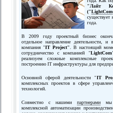
года. Как п
"Лайт Ко
("
LightCom
существует 
года.
В 2009 году проектный бизнес оконча
отдельное направление деятельности, и 
компания "
IT Project"
. В настоящий мом
сотрудничество с компанией "
LightСom
реализуем сложные комплексные прое
построению IT инфраструктуры для предпри
Основной сферой деятельности "
IT Pro
комплексных проектов в сфере управле
технологий.
Совместно с нашими
партнерами
мы р
комплексной автоматизации производстве